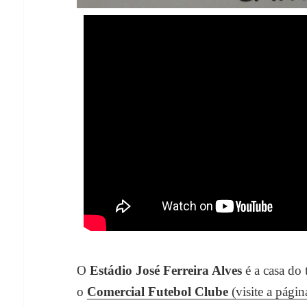
O
Estádio José Ferreira Alves
é a casa do 
o
Comercial Futebol Clube
(visite a págin