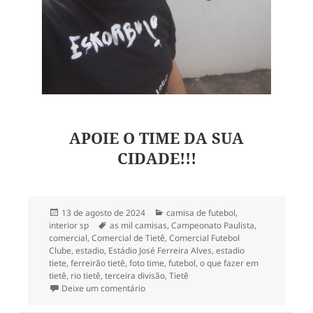
APOIE O TIME DA SUA
CIDADE!!!
Publicado
Categorias
13 de agosto de 2024
camisa de futebol
,
em
Tags
interior sp
as mil camisas
,
Campeonato Paulista
,
comercial
,
Comercial de Tietê
,
Comercial Futebol
Clube
,
estadio
,
Estádio José Ferreira Alves
,
estadio
tiete
,
ferreirão tietê
,
foto time
,
futebol
,
o que fazer em
tietê
,
rio tietê
,
terceira divisão
,
Tietê
em 217- Camisa do Comercial FC de Tietê
Deixe um comentário