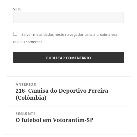
SITE
Salvar meus dados neste navegador para a próxima vez
que eu comentar.
Navegação
ANTERIOR
de
216- Camisa do Deportivo Pereira
Post
Post
(Colômbia)
anterior:
SEGUINTE
O futebol em Votorantim-SP
Próximo
post: