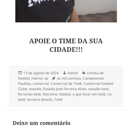
APOIE O TIME DA SUA
CIDADE!!!
Publicado
Autor
Categorias
13 de agosto de 2024
Admin
camisa de
em
Tags
futebol
,
interior sp
as mil camisas
,
Campeonato
Paulista
,
comercial
,
Comercial de Tietê
,
Comercial Futebol
Clube
,
estadio
,
Estádio José Ferreira Alves
,
estadio tiete
,
ferreirão tietê
,
foto time
,
futebol
,
o que fazer em tietê
,
rio
tietê
,
terceira divisão
,
Tietê
Deixe um comentário