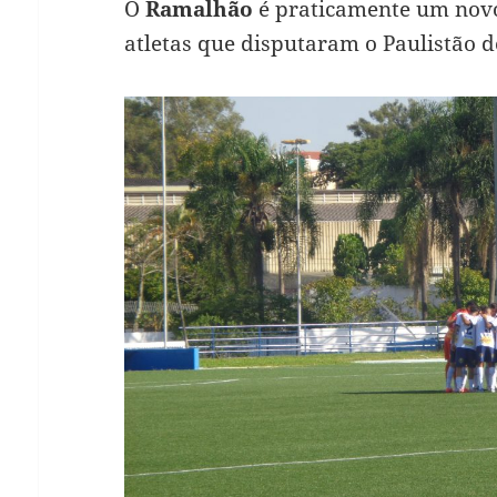
O
Ramalhão
é praticamente um novo
atletas que disputaram o Paulistão d