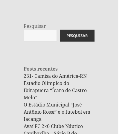
Pesquisar
PESQUISAR
Posts recentes
231- Camisa do América-RN
Estádio Olímpico do
Ibirapuera “Ícaro de Castro
Melo”
O Estádio Municipal “José
Antônio Rossi” e o futebol em
Iacanga
Avaí FC 2×0 Clube Náutico
Capibaribe – Série B do