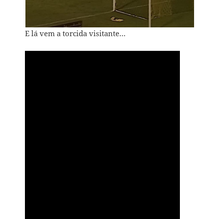
E lá vem a torcida visitante…