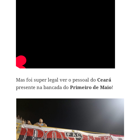
Mas foi super legal ver o pessoal do
Ceará
presente na bancada do
Primeiro de Maio
!