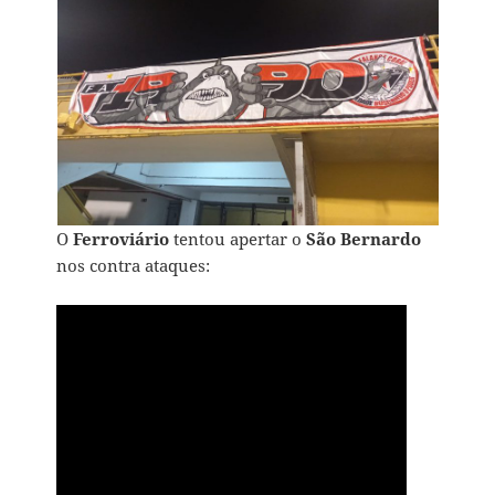
O
Ferroviário
tentou apertar o
São Bernardo
nos contra ataques: