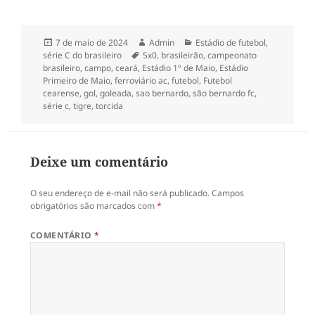
Publicado
Autor
Categorias
7 de maio de 2024
Admin
Estádio de futebol
,
em
Tags
série C do brasileiro
5x0
,
brasileirão
,
campeonato
brasileiro
,
campo
,
ceará
,
Estádio 1º de Maio
,
Estádio
Primeiro de Maio
,
ferroviário ac
,
futebol
,
Futebol
cearense
,
gol
,
goleada
,
sao bernardo
,
são bernardo fc
,
série c
,
tigre
,
torcida
Deixe um comentário
O seu endereço de e-mail não será publicado.
Campos
obrigatórios são marcados com
*
COMENTÁRIO
*