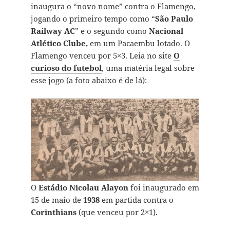
inaugura o “novo nome” contra o Flamengo,
jogando o primeiro tempo como “
São Paulo
Railway AC
” e o segundo como
Nacional
Atlético Clube,
em um Pacaembu lotado. O
Flamengo venceu por 5×3. Leia no site
O
curioso do futebol
, uma matéria legal sobre
esse jogo (a foto abaixo é de lá):
O
Estádio Nicolau Alayon
foi inaugurado em
15 de maio de
1938
em partida contra o
Corinthians
(que venceu por 2×1).