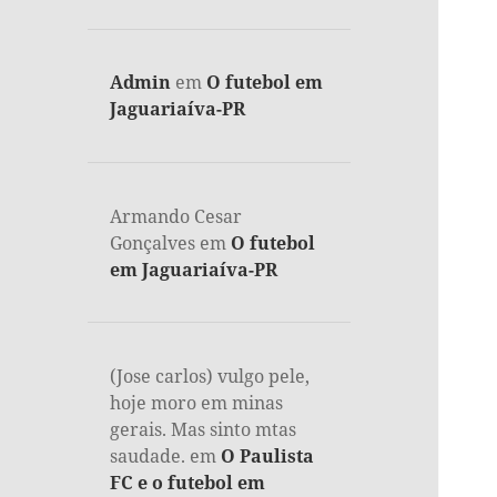
Admin
em
O futebol em
Jaguariaíva-PR
Armando Cesar
Gonçalves
em
O futebol
em Jaguariaíva-PR
(Jose carlos) vulgo pele,
hoje moro em minas
gerais. Mas sinto mtas
saudade.
em
O Paulista
FC e o futebol em