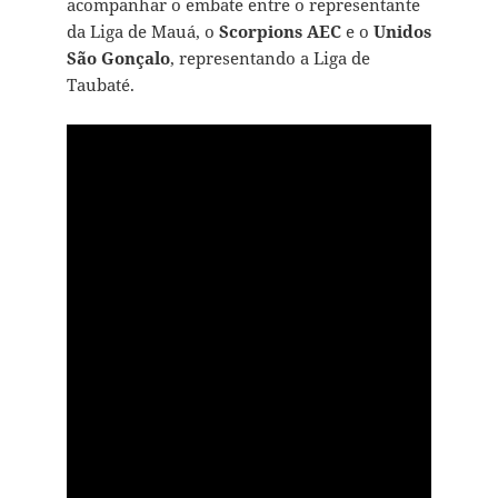
acompanhar o embate entre o representante
da Liga de Mauá, o
Scorpions AEC
e o
Unidos
São Gonçalo
, representando a Liga de
Taubaté.