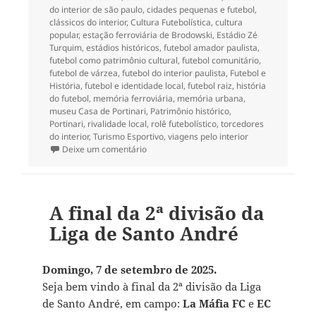
do interior de são paulo
,
cidades pequenas e futebol
,
clássicos do interior
,
Cultura Futebolística
,
cultura
popular
,
estação ferroviária de Brodowski
,
Estádio Zé
Turquim
,
estádios históricos
,
futebol amador paulista
,
futebol como patrimônio cultural
,
futebol comunitário
,
futebol de várzea
,
futebol do interior paulista
,
Futebol e
História
,
futebol e identidade local
,
futebol raiz
,
história
do futebol
,
memória ferroviária
,
memória urbana
,
museu Casa de Portinari
,
Patrimônio histórico
,
Portinari
,
rivalidade local
,
rolê futebolístico
,
torcedores
do interior
,
Turismo Esportivo
,
viagens pelo interior
em Estádio Zé Turquim, a casa do Brodows
Deixe um comentário
A final da 2ª divisão da
Liga de Santo André
Domingo, 7 de setembro de 2025.
Seja bem vindo à final da 2ª divisão da Liga
de Santo André, em campo:
La Máfia FC
e
EC