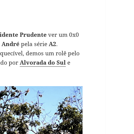
idente Prudente
ver um 0x0
 André
pela série
A2
.
squecível, demos um rolê pelo
ndo por
Alvorada do Sul
e