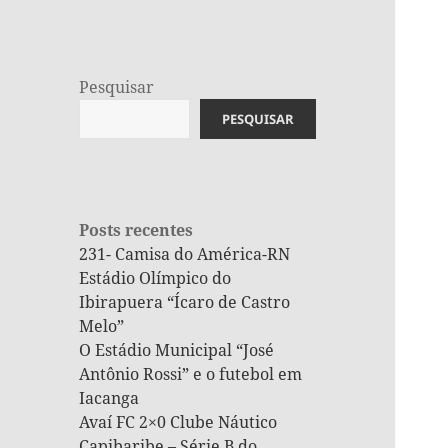
Pesquisar
PESQUISAR
Posts recentes
231- Camisa do América-RN
Estádio Olímpico do
Ibirapuera “Ícaro de Castro
Melo”
O Estádio Municipal “José
Antônio Rossi” e o futebol em
Iacanga
Avaí FC 2×0 Clube Náutico
Capibaribe – Série B do