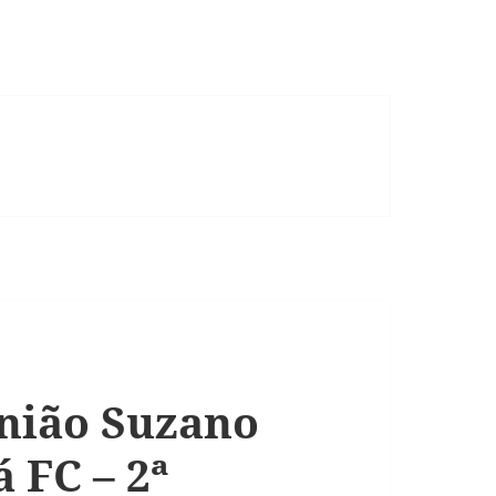
nião Suzano
 FC – 2ª