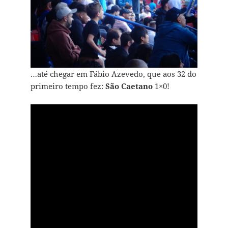
…até chegar em Fábio Azevedo, que aos 32 do
primeiro tempo fez:
São Caetano
1×0!