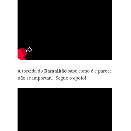
A torcida do
Ramalhão
sabe como é e parece
não se importar… Segue o apoio!