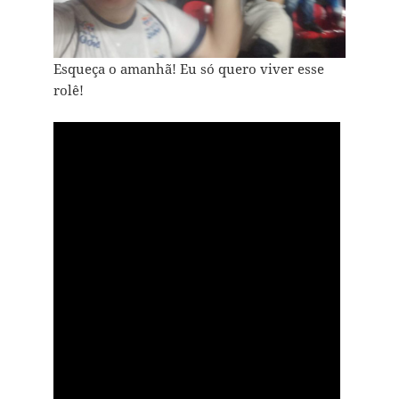
Esqueça o amanhã! Eu só quero viver esse
rolê!