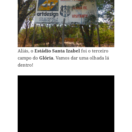
Aliás, o
Estádio Santa Izabel
foi o terceiro
campo do
Glória
. Vamos dar uma olhada lá
dentro!