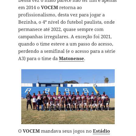
Dessa vez o hiato parece não ter fim e apenas
em 2014 o
VOCEM
retorna ao
profissionalismo, desta vez para jogar a
Bezinha, o 4º nível do futebol paulista, onde
permanece até 2022, quase sempre com
campanhas irregulares. A exceção foi 2021,
quando o time esteve a um passo do acesso,
perdendo a semifinal (e o acesso para a série
A3) para o time da
Matonense
.
O
VOCEM
mandava seus jogos no
Estádio