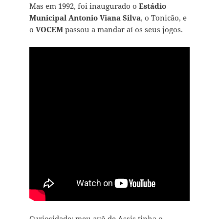
Mas em 1992, foi inaugurado o
Estádio
Municipal Antonio Viana Silva
, o Tonicão, e
o
VOCEM
passou a mandar aí os seus jogos.
Curiosidade: meu avô de Assis tinha o