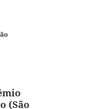
oão
êmio
o (São