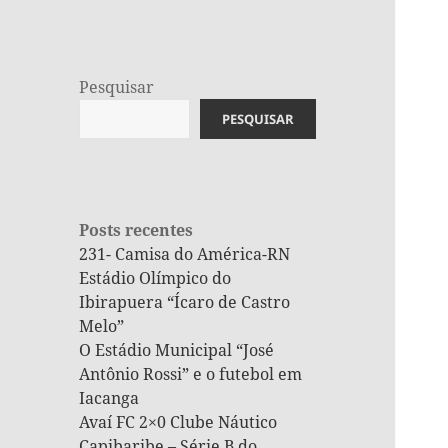
Pesquisar
PESQUISAR
Posts recentes
231- Camisa do América-RN
Estádio Olímpico do
Ibirapuera “Ícaro de Castro
Melo”
O Estádio Municipal “José
Antônio Rossi” e o futebol em
Iacanga
Avaí FC 2×0 Clube Náutico
Capibaribe – Série B do