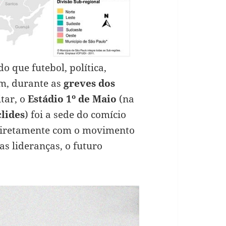
o que futebol, política,
am, durante as
greves dos
tar, o
Estádio 1
º
de Maio
(na
clides
) foi a sede do comício
diretamente com o movimento
s lideranças, o futuro