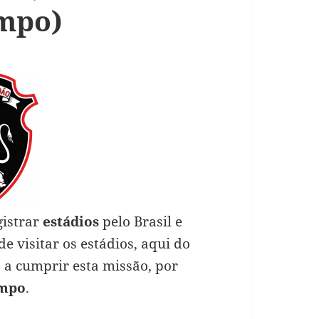
mpo)
gistrar
estádios
pelo Brasil e
 visitar os estádios, aqui do
a a cumprir esta missão, por
ampo
.