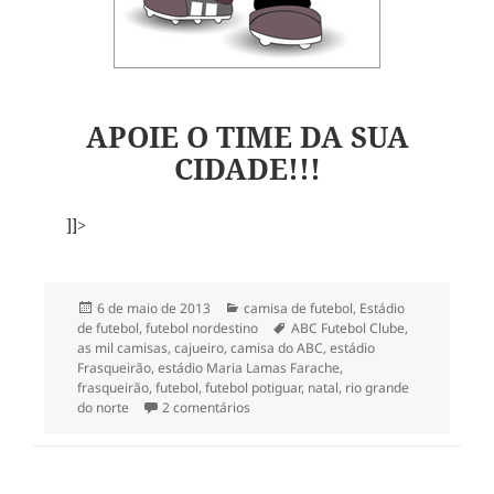
APOIE O TIME DA SUA
CIDADE!!!
]]>
Publicado
Categorias
6 de maio de 2013
camisa de futebol
,
Estádio
em
Tags
de futebol
,
futebol nordestino
ABC Futebol Clube
,
as mil camisas
,
cajueiro
,
camisa do ABC
,
estádio
Frasqueirão
,
estádio Maria Lamas Farache
,
frasqueirão
,
futebol
,
futebol potiguar
,
natal
,
rio grande
em 156- Camisa do ABC de Natal
do norte
2 comentários