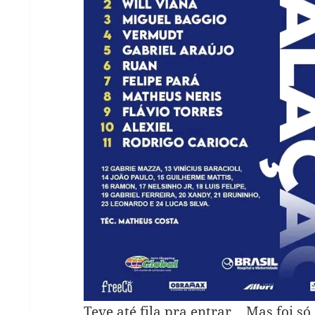
Teve até fila pra entrar… Mas foi só