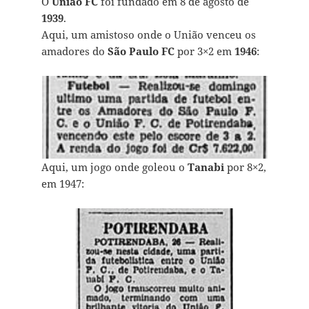
O
União FC
foi fundado em 8 de agosto de
1939
.
Aqui, um amistoso onde o União venceu os
amadores do
São Paulo FC
por 3×2 em
1946
:
Aqui, um jogo onde goleou o
Tanabi
por 8×2,
em 1947: