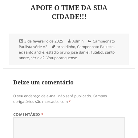
APOIE O TIME DA SUA
CIDADE!!!
Publicado
Autor
Categorias
3 de fevereiro de 2025
Admin
Campeonato
em
Tags
Paulista série A2
arnaldinho
,
Campeonato Paulista
,
ec santo andré
,
estadio bruno josé daniel
,
futebol
,
santo
andré
,
série a2
,
Votuporanguense
Deixe um comentário
O seu endereço de e-mail não será publicado.
Campos
obrigatórios são marcados com
*
COMENTÁRIO
*