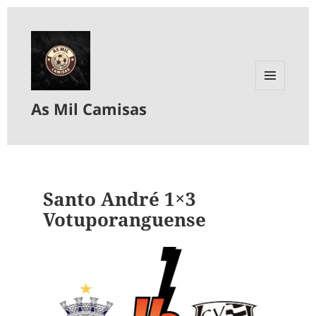
MENU
As Mil Camisas
E
WIDGETS
Santo André 1×3
Votuporanguense