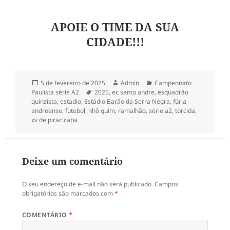
APOIE O TIME DA SUA
CIDADE!!!
Publicado
Autor
Categorias
5 de fevereiro de 2025
Admin
Campeonato
em
Tags
Paulista série A2
2025
,
ec santo andre
,
esquadrão
quinzista
,
estadio
,
Estádio Barão da Serra Negra
,
fúria
andreense
,
futebol
,
nhô quim
,
ramalhão
,
série a2
,
torcida
,
xv de piracicaba
Deixe um comentário
O seu endereço de e-mail não será publicado.
Campos
obrigatórios são marcados com
*
COMENTÁRIO
*