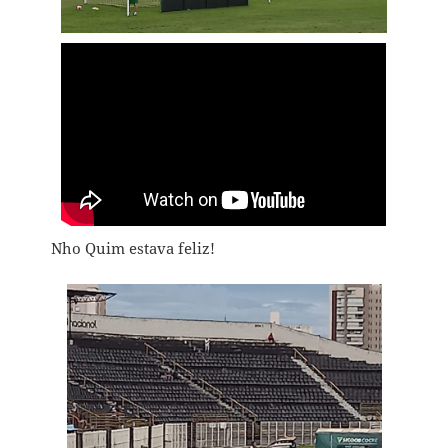
Nho Quim estava feliz!