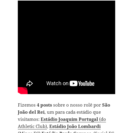
Fizemos
4 posts
sobre o nosso rolê por
São
João del Rei
, um para cada estádio que
visitamos:
Estádio Joaquim Portugal
(do
Athletic Club)
,
Estádio João Lombardi