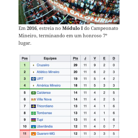
Em
2016
, estreia no
Módulo I
do Campeonato
Mineiro, terminando em um honroso 7º
lugar.