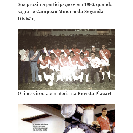
Sua próxima participação é em
1986
, quando
sagra-se
Campeão Mineiro da Segunda
Divisão
,
O time virou até matéria na
Revista Placar
!