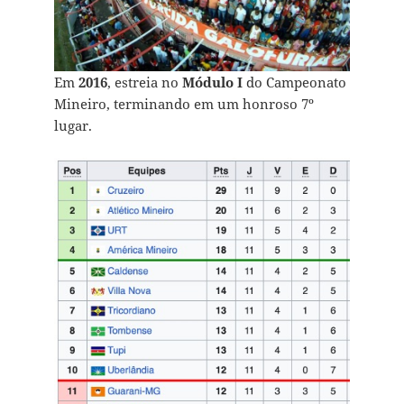
Em
2016
, estreia no
Módulo I
do Campeonato
Mineiro, terminando em um honroso 7º
lugar.