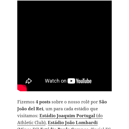
Fizemos
4 posts
sobre o nosso rolê por
São
João del Rei
, um para cada estádio que
visitamos:
Estádio Joaquim Portugal
(do
Athletic Club)
,
Estádio João Lombardi