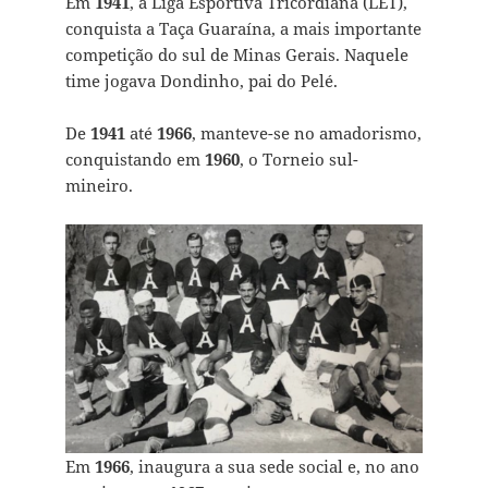
Em
1941
, a Liga Esportiva Tricordiana (LET),
conquista a Taça Guaraína, a mais importante
competição do sul de Minas Gerais. Naquele
time jogava Dondinho, pai do Pelé.
De
1941
até
1966
, manteve-se no amadorismo,
conquistando em
1960
, o Torneio sul-
mineiro.
Em
1966
, inaugura a sua sede social e, no ano