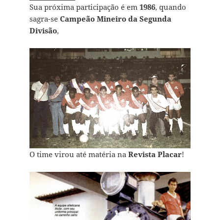
Sua próxima participação é em
1986
, quando
sagra-se
Campeão Mineiro da Segunda
Divisão
,
O time virou até matéria na
Revista Placar
!