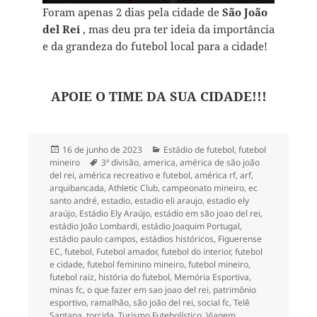
Foram apenas 2 dias pela cidade de
São João
del Rei
, mas deu pra ter ideia da importância
e da grandeza do futebol local para a cidade!
APOIE O TIME DA SUA CIDADE!!!
Publicado
Categorias
16 de junho de 2023
Estádio de futebol
,
futebol
em
Tags
mineiro
3ª divisão
,
america
,
américa de são joão
del rei
,
américa recreativo e futebol
,
américa rf
,
arf
,
arquibancada
,
Athletic Club
,
campeonato mineiro
,
ec
santo andré
,
estadio
,
estadio eli araujo
,
estadio ely
araújo
,
Estádio Ely Araújo
,
estádio em são joao del rei
,
estádio João Lombardi
,
estádio Joaquim Portugal
,
estádio paulo campos
,
estádios históricos
,
Figuerense
EC
,
futebol
,
Futebol amador
,
futebol do interior
,
futebol
e cidade
,
futebol feminino mineiro
,
futebol mineiro
,
futebol raiz
,
história do futebol
,
Memória Esportiva
,
minas fc
,
o que fazer em sao joao del rei
,
patrimônio
esportivo
,
ramalhão
,
são joão del rei
,
social fc
,
Telê
Santana
,
torcida
,
Turismo Futebolístico
,
Viagem