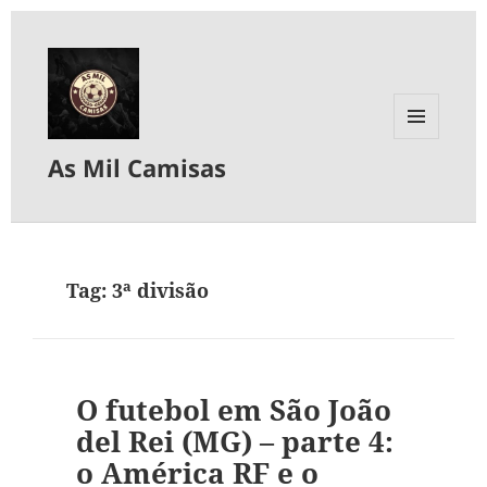
MENU
As Mil Camisas
E
WIDGETS
Tag:
3ª divisão
O futebol em São João
del Rei (MG) – parte 4:
o América RF e o