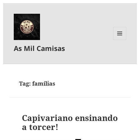
MENU
As Mil Camisas
E
WIDGETS
Tag:
famílias
Capivariano ensinando
a torcer!