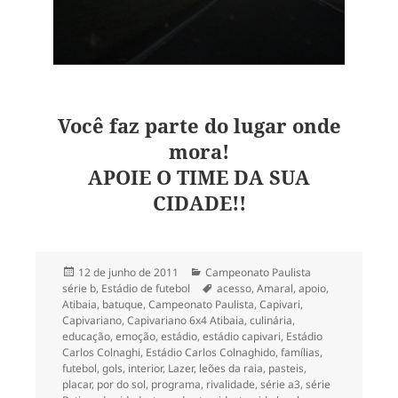
Você faz parte do lugar onde
mora!
APOIE O TIME DA SUA
CIDADE!!
Publicado
Categorias
12 de junho de 2011
Campeonato Paulista
em
Tags
série b
,
Estádio de futebol
acesso
,
Amaral
,
apoio
,
Atibaia
,
batuque
,
Campeonato Paulista
,
Capivari
,
Capivariano
,
Capivariano 6x4 Atibaia
,
culinária
,
educação
,
emoção
,
estádio
,
estádio capivari
,
Estádio
Carlos Colnaghi
,
Estádio Carlos Colnaghido
,
famílias
,
futebol
,
gols
,
interior
,
Lazer
,
leões da raia
,
pasteis
,
placar
,
por do sol
,
programa
,
rivalidade
,
série a3
,
série