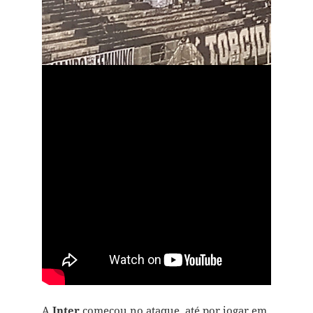
A
Inter
começou no ataque, até por jogar em