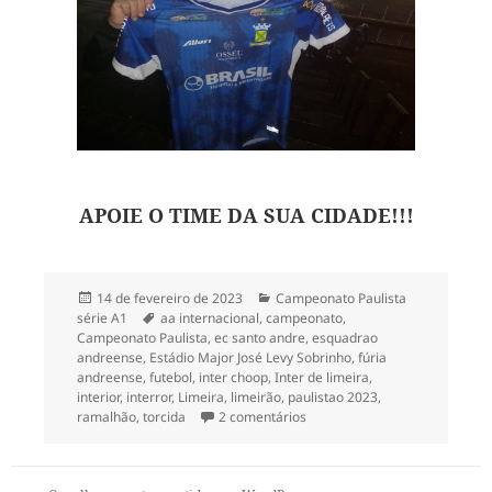
APOIE O TIME DA SUA CIDADE!!!
Publicado
Categorias
14 de fevereiro de 2023
Campeonato Paulista
em
Tags
série A1
aa internacional
,
campeonato
,
Campeonato Paulista
,
ec santo andre
,
esquadrao
andreense
,
Estádio Major José Levy Sobrinho
,
fúria
andreense
,
futebol
,
inter choop
,
Inter de limeira
,
interior
,
interror
,
Limeira
,
limeirão
,
paulistao 2023
,
em AA Internacional de Limei
ramalhão
,
torcida
2 comentários