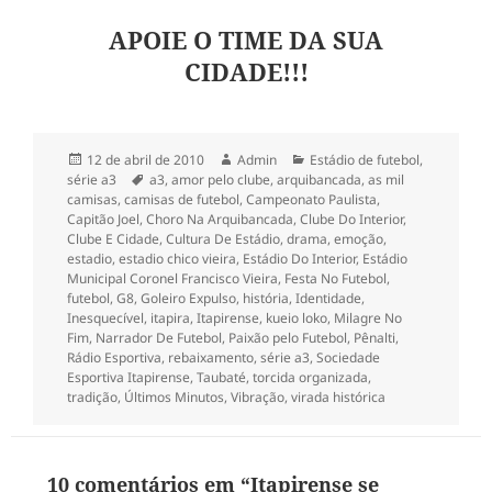
APOIE O TIME DA SUA
CIDADE!!!
Publicado
Autor
Categorias
12 de abril de 2010
Admin
Estádio de futebol
,
em
Tags
série a3
a3
,
amor pelo clube
,
arquibancada
,
as mil
camisas
,
camisas de futebol
,
Campeonato Paulista
,
Capitão Joel
,
Choro Na Arquibancada
,
Clube Do Interior
,
Clube E Cidade
,
Cultura De Estádio
,
drama
,
emoção
,
estadio
,
estadio chico vieira
,
Estádio Do Interior
,
Estádio
Municipal Coronel Francisco Vieira
,
Festa No Futebol
,
futebol
,
G8
,
Goleiro Expulso
,
história
,
Identidade
,
Inesquecível
,
itapira
,
Itapirense
,
kueio loko
,
Milagre No
Fim
,
Narrador De Futebol
,
Paixão pelo Futebol
,
Pênalti
,
Rádio Esportiva
,
rebaixamento
,
série a3
,
Sociedade
Esportiva Itapirense
,
Taubaté
,
torcida organizada
,
tradição
,
Últimos Minutos
,
Vibração
,
virada histórica
10 comentários em “Itapirense se