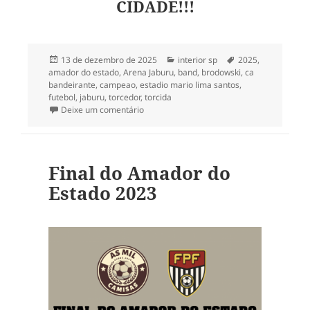
CIDADE!!!
Publicado
Categorias
Tags
13 de dezembro de 2025
interior sp
2025
,
em
amador do estado
,
Arena Jaburu
,
band
,
brodowski
,
ca
bandeirante
,
campeao
,
estadio mario lima santos
,
futebol
,
jaburu
,
torcedor
,
torcida
em Ouvindo a torcida do CA Bandeirante
Deixe um comentário
Final do Amador do
Estado 2023