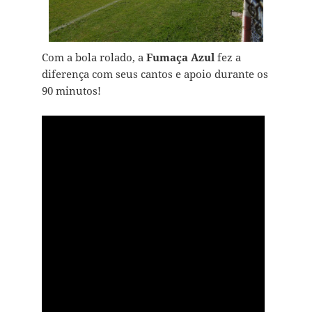
Com a bola rolado, a
Fumaça Azul
fez a
diferença com seus cantos e apoio durante os
90 minutos!