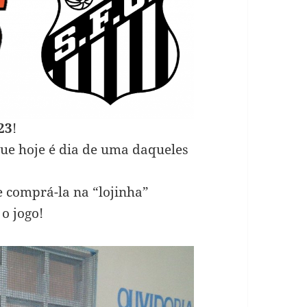
23
!
que hoje é dia de uma daqueles
e comprá-la na “lojinha”
o jogo!