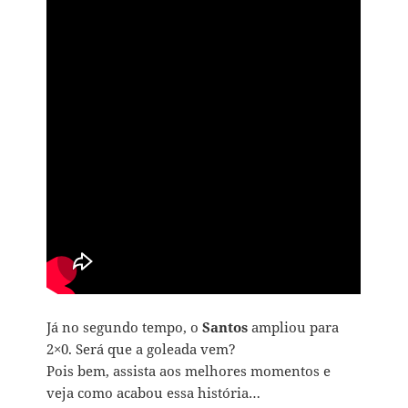
Já no segundo tempo, o
Santos
ampliou para
2×0. Será que a goleada vem?
Pois bem, assista aos melhores momentos e
veja como acabou essa história…