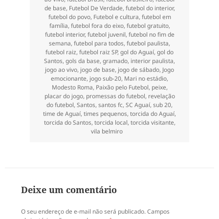
de base
,
Futebol De Verdade
,
futebol do interior
,
futebol do povo
,
Futebol e cultura
,
futebol em
família
,
futebol fora do eixo
,
futebol gratuito
,
futebol interior
,
futebol juvenil
,
futebol no fim de
semana
,
futebol para todos
,
futebol paulista
,
futebol raiz
,
futebol raiz SP
,
gol do Aguaí
,
gol do
Santos
,
gols da base
,
gramado
,
interior paulista
,
jogo ao vivo
,
jogo de base
,
jogo de sábado
,
Jogo
emocionante
,
jogo sub-20
,
Mari no estádio
,
Modesto Roma
,
Paixão pelo Futebol
,
peixe
,
placar do jogo
,
promessas do futebol
,
revelação
do futebol
,
Santos
,
santos fc
,
SC Aguaí
,
sub 20
,
time de Aguaí
,
times pequenos
,
torcida do Aguaí
,
torcida do Santos
,
torcida local
,
torcida visitante
,
vila belmiro
Deixe um comentário
O seu endereço de e-mail não será publicado.
Campos