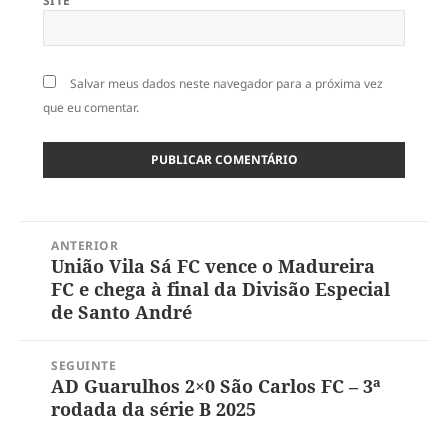
SITE
Salvar meus dados neste navegador para a próxima vez
que eu comentar.
Navegação
ANTERIOR
de
União Vila Sá FC vence o Madureira
Post
Post
FC e chega à final da Divisão Especial
anterior:
de Santo André
SEGUINTE
AD Guarulhos 2×0 São Carlos FC – 3ª
Próximo
rodada da série B 2025
post: