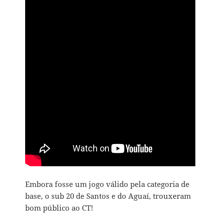
Embora fosse um jogo válido pela categoria de
base, o sub 20 de Santos e do Aguaí, trouxeram
bom público ao CT!