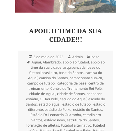
APOIE O TIME DA SUA
CIDADE!!!
Publicado
Autor
Categorias
3 de maio de 2025
Admin
base
Tags
em
Aguaí
,
Alambrado
,
apoio ao futebol
,
apoio ao
time da sua cidade
,
arquibancada
,
base do
futebol brasileiro
,
base do Santos
,
camisa do
Aguaí
,
camisa do Santos
,
campeonato sub-20
,
campo de futebol
,
categoria de base
,
centro de
treinamento
,
Centro de Treinamento Rei Pelé
,
cidade de Aguaí
,
cidade de Santos
,
conhecer
estádio
,
CT Rei Pelé
,
escudo do Aguaí
,
escudo do
Santos
,
estadio aguai
,
estádio de futebol
,
estádio
diferente
,
estádio do Peixe
,
estádio do Santos
,
Estádio Dr Leonardo Guaranha
,
estádio em
Santos
,
estádio novo
,
estrutura do Santos
,
formação de atletas
,
Futebol alternativo
,
Futebol
ao Vivo
,
futebol Brasil
,
futebol brasileiro
,
futebol