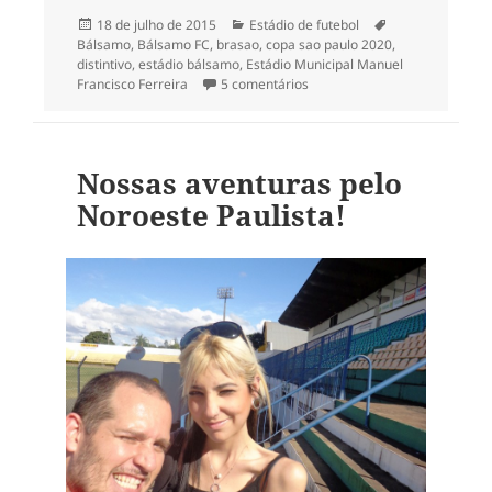
Publicado
Categorias
Tags
18 de julho de 2015
Estádio de futebol
em
Bálsamo
,
Bálsamo FC
,
brasao
,
copa sao paulo 2020
,
distintivo
,
estádio bálsamo
,
Estádio Municipal Manuel
em Estádios do Noroeste Pauli
Francisco Ferreira
5 comentários
Nossas aventuras pelo
Noroeste Paulista!