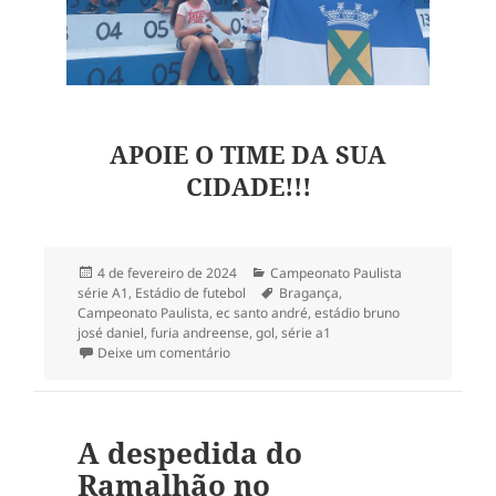
APOIE O TIME DA SUA
CIDADE!!!
Publicado
Categorias
4 de fevereiro de 2024
Campeonato Paulista
em
Tags
série A1
,
Estádio de futebol
Bragança
,
Campeonato Paulista
,
ec santo andré
,
estádio bruno
josé daniel
,
furia andreense
,
gol
,
série a1
em A1-2004: EC Santo André 1×2 RedBull B
Deixe um comentário
A despedida do
Ramalhão no