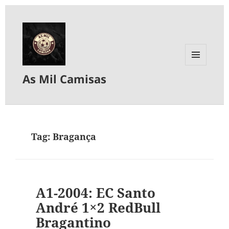
MENU
As Mil Camisas
E
WIDGETS
Tag:
Bragança
A1-2004: EC Santo
André 1×2 RedBull
Bragantino