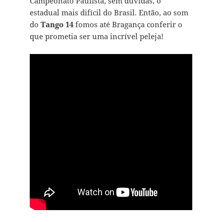
Campeonato Paulista, sem dúvidas, o
estadual mais difícil do Brasil. Então, ao som
do
Tango 14
fomos até Bragança conferir o
que prometia ser uma incrível peleja!