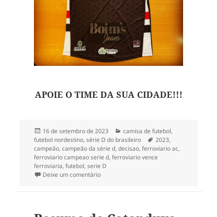
APOIE O TIME DA SUA CIDADE!!!
Publicado
Categorias
16 de setembro de 2023
camisa de futebol
,
em
Tags
futebol nordestino
,
série D do brasileiro
2023
,
campeão
,
campeão da série d
,
decisao
,
ferroviario ac
,
ferroviario campeao serie d
,
ferroviario vence
ferroviaria
,
futebol
,
serie D
em Ferroviário-CE campeão da série D do 
Deixe um comentário