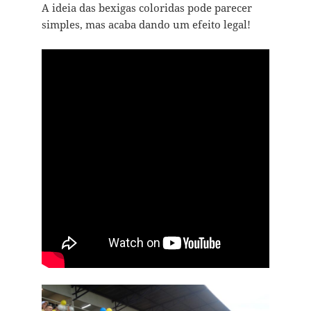
A ideia das bexigas coloridas pode parecer
simples, mas acaba dando um efeito legal!