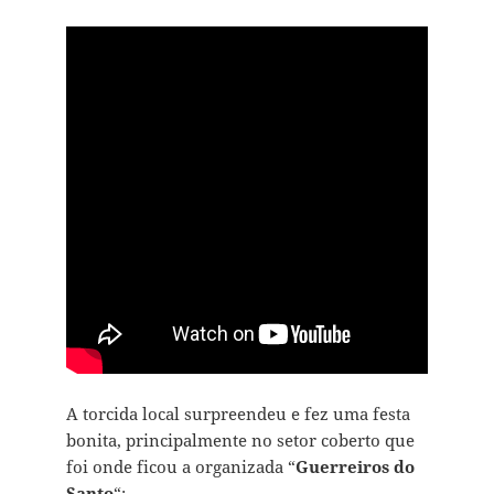
A torcida local surpreendeu e fez uma festa
bonita, principalmente no setor coberto que
foi onde ficou a organizada “
Guerreiros do
Santo
“: