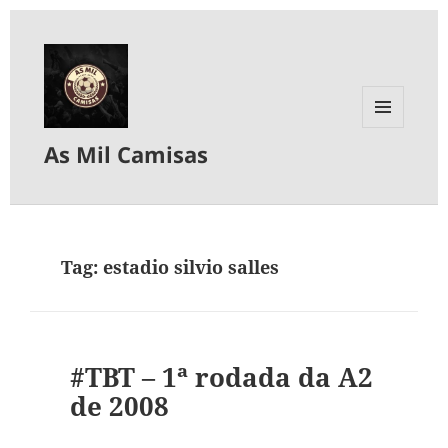
MENU
As Mil Camisas
E
WIDGETS
Tag:
estadio silvio salles
#TBT – 1ª rodada da A2
de 2008