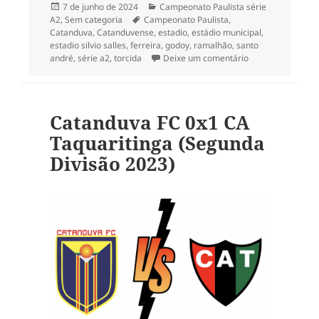
Publicado
Categorias
7 de junho de 2024
Campeonato Paulista série
em
Tags
A2
,
Sem categoria
Campeonato Paulista
,
Catanduva
,
Catanduvense
,
estadio
,
estádio municipal
,
estadio silvio salles
,
ferreira
,
godoy
,
ramalhão
,
santo
em #TBT – 1ª rod
andré
,
série a2
,
torcida
Deixe um comentário
Catanduva FC 0x1 CA
Taquaritinga (Segunda
Divisão 2023)