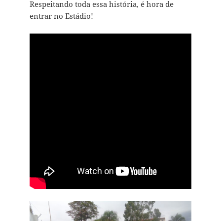
Respeitando toda essa história, é hora de
entrar no Estádio!