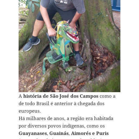
A
história de São José dos Campos
como a
de todo Brasil é anterior à chegada dos
europeus.
Há milhares de anos, a região era habitada
por diversos povos indígenas, como os
Guayanases
,
Guainás
,
Aimorés e Puris