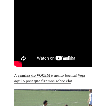
A
camisa do VOCEM
é muito bonita!
Veja
aqui o post que fizemos sobre ela
!