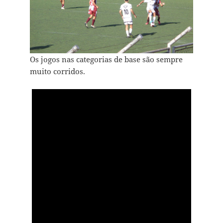
Os jogos nas categorias de base são sempre
muito corridos.