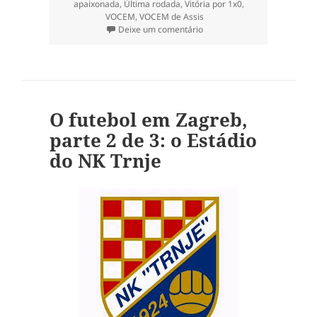
apaixonada
,
Última rodada
,
Vitória por 1x0
,
VOCEM
,
VOCEM de Assis
em EC São Bernardo 1×0 VOC
Deixe um comentário
O futebol em Zagreb,
parte 2 de 3: o Estádio
do NK Trnje