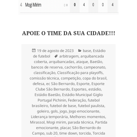
APOIE O TIME DA SUA CIDADE!!!
Publicado
Categorias
19 de agosto de 2023
base
,
Estádio
em
Tags
de futebol
arbitragem
,
arquibancada
coberta
,
arquibancadas
,
ataque
,
Baetão
,
bancos de reserva
,
cachorrão
,
campeonato
,
classificação
,
Classificação para playoffs
,
comissão técnica
,
competição
,
copa do brasil
,
defesa
,
ec São Bernardo
,
Esporte
,
Esporte
Clube São Bernardo
,
Esportes
,
estádio
,
Estádio Baetão
,
Estádio Municipal Giglio
Portugal Pichinin
,
Federação
,
futebol
brasileiro
,
futebol de base
,
futebol paulista
,
goleiro
,
gols
,
jogo
,
Jogo emocionante
,
Liderança temporária
,
Melhores momentos
,
Mirassol
,
Mogi mirim
,
parada técnica
,
Partida
emocionante
,
placar
,
São Bernardo do
Campo
,
sub 20
,
time down
,
torcida
,
Torcida