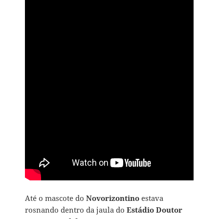
Até o mascote do
Novorizontino
estava
rosnando dentro da jaula do
Estádio Doutor