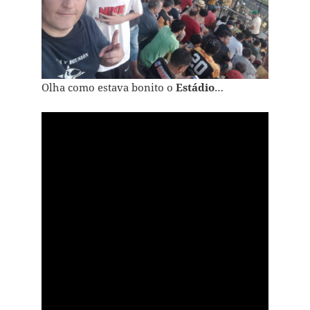
Olha como estava bonito o
Estádio
…