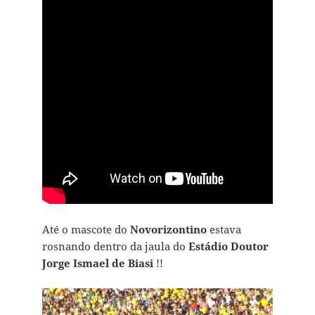
Até o mascote do
Novorizontino
estava
rosnando dentro da jaula do
Estádio Doutor
Jorge Ismael de Biasi
!!