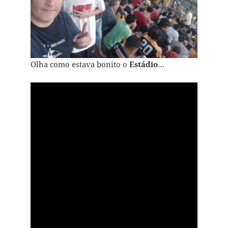
Olha como estava bonito o
Estádio
…