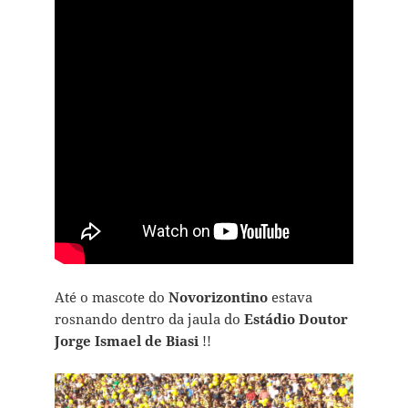
Até o mascote do
Novorizontino
estava
rosnando dentro da jaula do
Estádio Doutor
Jorge Ismael de Biasi
!!