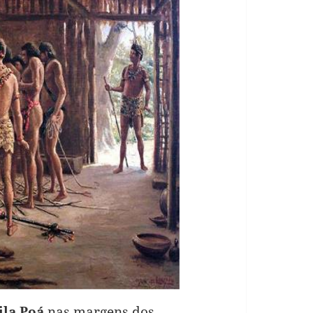
ila Poá
nas margens dos