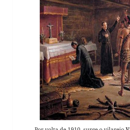
Por volta de 1910, surge o vilarejo
V