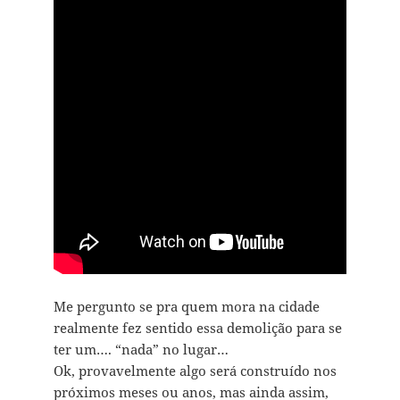
Me pergunto se pra quem mora na cidade
realmente fez sentido essa demolição para se
ter um…. “nada” no lugar…
Ok, provavelmente algo será construído nos
próximos meses ou anos, mas ainda assim,