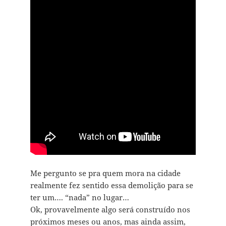
Me pergunto se pra quem mora na cidade
realmente fez sentido essa demolição para se
ter um…. “nada” no lugar…
Ok, provavelmente algo será construído nos
próximos meses ou anos, mas ainda assim,