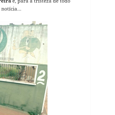
reira
e, para a tristeza de todo
 notícia…