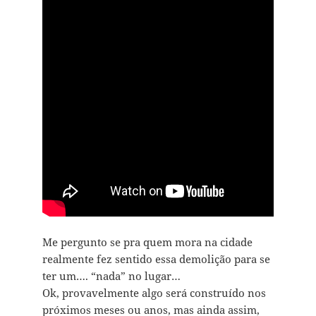
Me pergunto se pra quem mora na cidade
realmente fez sentido essa demolição para se
ter um…. “nada” no lugar…
Ok, provavelmente algo será construído nos
próximos meses ou anos, mas ainda assim,