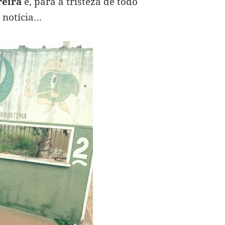
reira
e, para a tristeza de todo
 notícia…