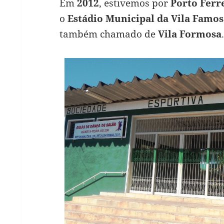
Em
2012
, estivemos por
Porto Ferr
o
Estádio Municipal da Vila Famos
também chamado de
Vila Formosa
.