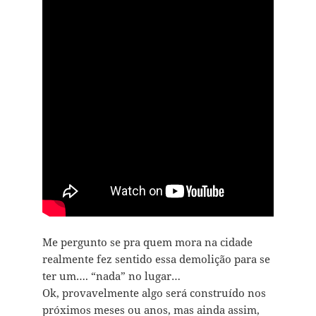
Me pergunto se pra quem mora na cidade
realmente fez sentido essa demolição para se
ter um…. “nada” no lugar…
Ok, provavelmente algo será construído nos
próximos meses ou anos, mas ainda assim,