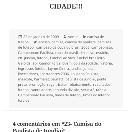
CIDADE!!!
Publicado
Autor
Categorias
22 de janeiro de 2009
Admin
camisa de
em
Tags
futebol
acesso
,
camisa
,
camisa do paulista
,
camisas
de futebol
,
campeao da copa do brasil 2005
,
campeonato
,
Campeonato Paulista
,
copa do brasil
,
distintivo
,
estádio
,
etti jundiaí
,
futebol
,
Futebol ao Vivo
,
futebol brasileiro
,
Galo da Japi
,
Gamor Força Jovem
,
gols da rodada
,
história
,
ingressos futebol
,
Jayme Cintra
,
jundiai
,
jundiaí
,
libertadores
,
libertadores 2006
,
Lousano Paulista
,
mascote
,
Parmalat
,
paulista
,
paulista de jundiaí
,
ponte
preta
,
promoção
,
raça tricolor
,
rebaixamento
,
resultados
futebol
,
santo andré
,
segunda divisão
,
série a2
,
tabela
Campeonato Paulista
,
times de futebol
,
times do interior
,
torcida
4 comentários em “23- Camisa do
Paulista de Jundiaí”