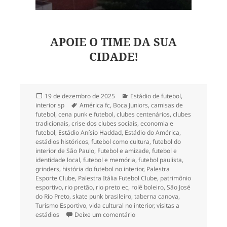
APOIE O TIME DA SUA
CIDADE!
Publicado
Categorias
19 de dezembro de 2025
Estádio de futebol
,
em
Tags
interior sp
América fc
,
Boca Juniors
,
camisas de
futebol
,
cena punk e futebol
,
clubes centenários
,
clubes
tradicionais
,
crise dos clubes sociais
,
economia e
futebol
,
Estádio Anísio Haddad
,
Estádio do América
,
estádios históricos
,
futebol como cultura
,
futebol do
interior de São Paulo
,
Futebol e amizade
,
futebol e
identidade local
,
futebol e memória
,
futebol paulista
,
grinders
,
história do futebol no interior
,
Palestra
Esporte Clube
,
Palestra Itália Futebol Clube
,
patrimônio
esportivo
,
rio pretão
,
rio preto ec
,
rolê boleiro
,
São José
do Rio Preto
,
skate punk brasileiro
,
taberna canova
,
Turismo Esportivo
,
vida cultural no interior
,
visitas a
em O Palestra EC e o Rio Preto E
estádios
Deixe um comentário