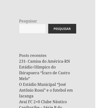
Pesquisar
PESQUISAR
Posts recentes
231- Camisa do América-RN
Estádio Olímpico do
Ibirapuera “Ícaro de Castro
Melo”
O Estádio Municipal “José
Antônio Rossi” e o futebol em
Iacanga
Avaí FC 2×0 Clube Náutico
Capibaribe – Série B do